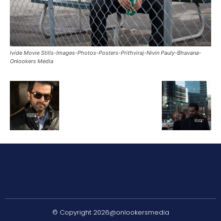
Ivide Movie Stills-Images-Photos-Posters-Prithviraj-Nivin Pauly-Bhavana-
Onlookers Media
© Copyright 2026@onlookersmedia